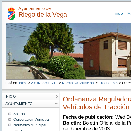
Ayuntamiento de
Riego de la Vega
Inicio
M
Está en:
Inicio
>
AYUNTAMIENTO
>
Normativa Municipal
>
Ordenanzas
> Orden
INICIO
Ordenanza Regulador
AYUNTAMIENTO
Vehículos de Tracció
Saluda
Fecha de publicación:
Wed De
Corporación Municipal
Boletín:
Boletín Oficial de la 
Normativa Municipal
de diciembre de 2003