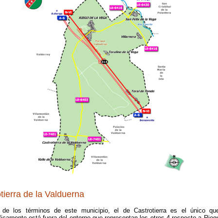
tierra de la Valduerna
 de los términos de este municipio, el de Castrotierra es el único qu
icarnente está fuera del entorno que representan los otros 4 respecto a Rieg