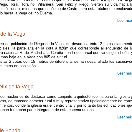
ega. Toral, Toralino, Villarnera, San Félix y Riego, vierten su vida hacia l
l rió Tuerto, mientras que el núcleo de Castrotierra esta totalmente enclavad
do hacía la Vega del rió Duerna.
Leer má
de la Vega
leo de población de Riego de la Vega, se desarrolla entre 2 cotas clarament
nciales, la parte alta en la cota a 820m que corresponde al encuentro de l
era nacional VI de Madrid a la Coruña con la comarcal que se dirige a León, 
 mas baja en la Vega con 805 de altitud.
estas 2 cotas con 15 metros de diferencia, se han desarrollado los sucesivo
mientos de población.
Leer má
lix de la Vega
 del núcleo es de destacar como conjunto arquitectónico—urbano la iglesia 
orno, de marcado carácter rural y muy representativo tipologicamente de esto
ientos, donde la iglesia era el centro vital y por lo tanto las edificaciones qu
deaban formaban parte integrante de esta escena urbana.
Leer má
de Fondo