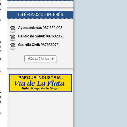
a
o
TELÉFONOS DE INTERÉS
s
Ayuntamiento:
987 632 003
Centro de Salud:
987632061
e
Guardia Civil:
987656073
a
y
s
s
y
s
e
s