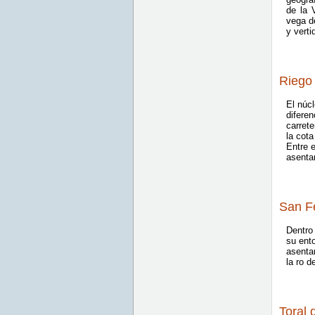
de la V
vega de
y verti
Riego 
El núc
difere
carret
la cota
Entre 
asenta
San Fé
Dentro
su ent
asentam
la ro 
Toral 