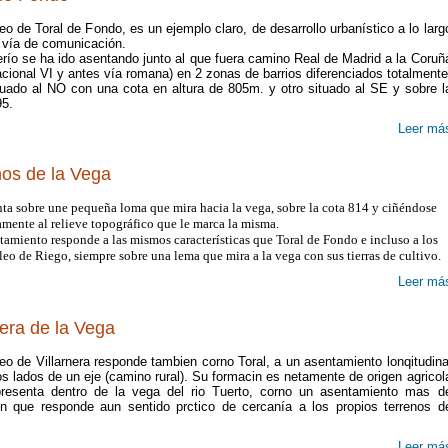
eo de Toral de Fondo, es un ejemplo claro, de desarrollo urbanístico a lo larg
 vía de comunicación.
erío se ha ido asentando junto al que fuera camino Real de Madrid a la Coruñ
cional VI y antes vía romana) en 2 zonas de barrios diferenciados totalmente
tuado al NO con una cota en altura de 805m. y otro situado al SE y sobre l
95.
Leer má
nos de la Vega
nta sobre une pequeña loma que mira hacia la vega, sobre la cota 814 y ciñéndose
amente al relieve topográfico que le marca la misma.
tamiento responde a las mismos características que Toral de Fondo e incluso a los
leo de Riego, siempre sobre una lema que mira a la vega con sus tierras de cultivo.
Leer má
nera de la Vega
eo de Villarnera responde tambien corno Toral, a un asentamiento lonqitudina
s lados de un eje (camino rural). Su formacin es netamente de origen agricol
resenta dentro de la vega del rio Tuerto, corno un asentamiento mas d
in que responde aun sentido prctico de cercanía a los propios terrenos d
.
Leer má