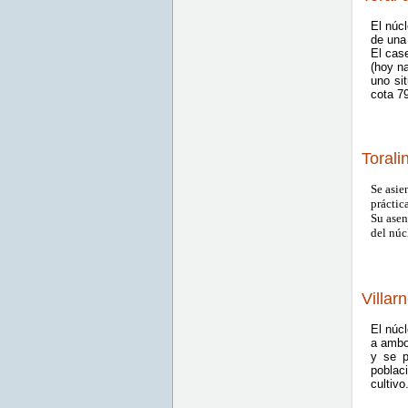
El núcl
de una
El cas
(hoy na
uno si
cota 7
Torali
Se asie
práctic
Su asen
del núc
Villar
El núcl
a ambo
y se p
poblac
cultivo