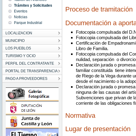
Trámites y Solicitudes
Proceso de tramitación
Eventos
Noticias
Documentación a aporta
Parque Industrial
Fotocopia compulsada del D.N.I
LOCALIZACION
Fotocopia compulsada del Libr
MUNICIPIO
Certificación de Empadronamie
Libro de Familia.
LOS PUEBLOS
Fotocopia compulsada del Conv
TURISMO Y OCIO
nulidad, separación o divorcio
PERFIL DEL CONTRATANTE
Declaración jurada o promesa d
familiar constituida tiene inte
PORTAL DE TRANSPARENCIA
de Riego de la Vega durante u
PAGO A PROVEEDORES
desde el nacimiento o la adopc
Declaración jurada o promesa 
ninguna de las causas del artí
Subvenciones que privan de la 
corriente de las obligaciones f
Normativa
Lugar de presentación